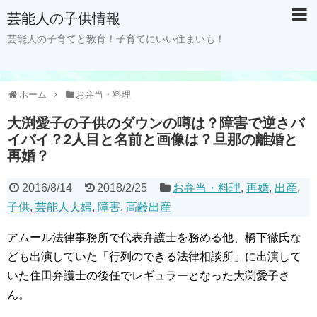
芸能人の子供情報
芸能人の子育てと教育！子育てにいい住まいも！
ホーム
お弁当・料理
大渕愛子の子供のダウンの噂は？障害で逆さバ
イバイ？2人目と名前と画像は？旦那の離婚と
再婚？
2016/8/14
2018/2/25
お弁当・料理
,
再婚
,
出産
,
子供
,
芸能人夫婦
,
障害
,
高齢出産
アムール法律事務所で代表弁護士を務める他、橋下徹氏な
ども出演していた「行列のできる法律相談所」に出演して
いた住田弁護士の後任でレギュラーとなった大渕愛子さ
ん。