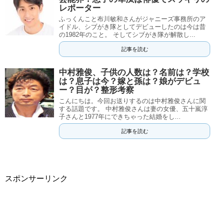
レポーター
ふっくんこと布川敏和さんがジャニーズ事務所のア
イドル、シブがき隊としてデビューしたのは今は昔
の1982年のこと。 そしてシブがき隊が解散し...
記事を読む
中村雅俊、子供の人数は？名前は？学校
は？息子は今？嫁と孫は？娘がデビュ
ー？目が？整形考察
こんにちは。今回お送りするのは中村雅俊さんに関
する話題です。 中村雅俊さんは妻の女優、五十嵐淳
子さんと1977年にできちゃった結婚をし...
記事を読む
スポンサーリンク