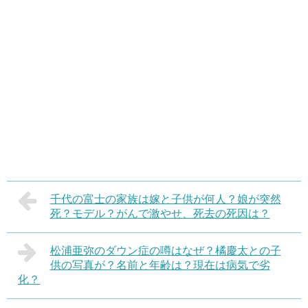
千代の富士の家族は嫁と子供が何人？娘が突然
死？モデル？がんで激やせ、死去の死因は？
松浦亜弥のダウン症の噂はなぜ？橘慶太との子
供の写真が？名前と年齢は？現在は病気で劣
化？