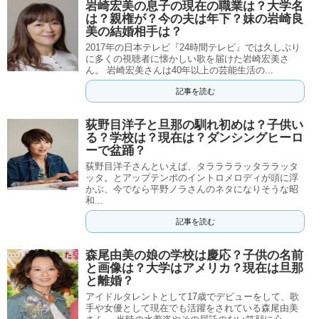
岩崎宏美の息子の現在の職業は？大学名
は？親権が？今の夫は年下？妹の岩崎良
美の結婚相手は？
2017年の日本テレビ『24時間テレビ』では久しぶり
に多くの視聴者に懐かしい歌を届けた岩崎宏美さ
ん。 岩崎宏美さんは40年以上の芸能生活の...
記事を読む
荻野目洋子と旦那の馴れ初めは？子供い
る？学校は？現在は？ダンシングヒーロ
ーで盆踊？
荻野目洋子さんといえば、タララララッタララッタ
ッタ。とアップテンポのイントロメロディが頭に浮
かぶ、今でなら平野ノラさんのネタになりそうな昭
和...
記事を読む
森尾由美の娘の学校は慶応？子供の名前
と画像は？大学はアメリカ？現在は旦那
と離婚？
アイドルタレントとして17歳でデビューをして、歌
手や女優として現在でも活躍をされている森尾由美