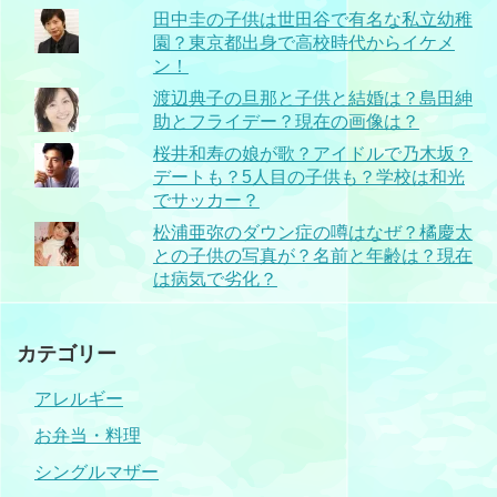
田中圭の子供は世田谷で有名な私立幼稚
園？東京都出身で高校時代からイケメ
ン！
渡辺典子の旦那と子供と結婚は？島田紳
助とフライデー？現在の画像は？
桜井和寿の娘が歌？アイドルで乃木坂？
デートも？5人目の子供も？学校は和光
でサッカー？
松浦亜弥のダウン症の噂はなぜ？橘慶太
との子供の写真が？名前と年齢は？現在
は病気で劣化？
カテゴリー
アレルギー
お弁当・料理
シングルマザー