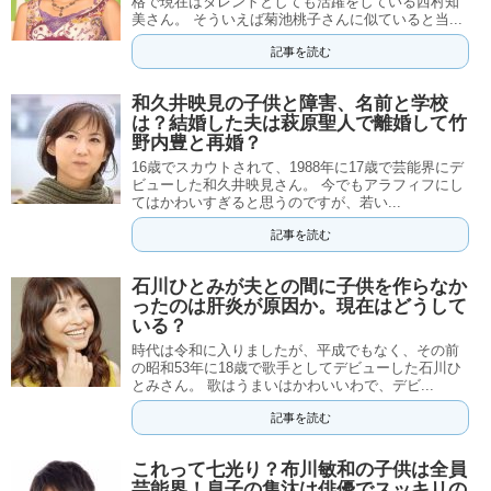
格で現在はタレントとしても活躍をしている西村知
美さん。 そういえば菊池桃子さんに似ていると当...
記事を読む
和久井映見の子供と障害、名前と学校
は？結婚した夫は萩原聖人で離婚して竹
野内豊と再婚？
16歳でスカウトされて、1988年に17歳で芸能界にデ
ビューした和久井映見さん。 今でもアラフィフにし
てはかわいすぎると思うのですが、若い...
記事を読む
石川ひとみが夫との間に子供を作らなか
ったのは肝炎が原因か。現在はどうして
いる？
時代は令和に入りましたが、平成でもなく、その前
の昭和53年に18歳で歌手としてデビューした石川ひ
とみさん。 歌はうまいはかわいいわで、デビ...
記事を読む
これって七光り？布川敏和の子供は全員
芸能界！息子の隼汰は俳優でスッキリの