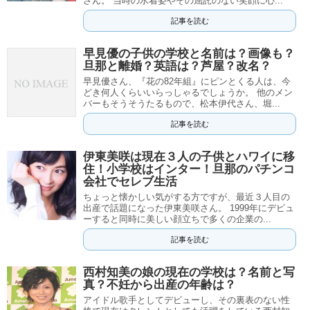
さん。 当時の水着姿やその屈託のない笑顔に心...
記事を読む
早見優の子供の学校と名前は？画像も？
旦那と離婚？英語は？芦屋？改名？
早見優さん、『花の82年組』にピンとくる人は、今
どき何人くらいいらっしゃるでしょうか。 他のメン
バーもそうそうたるもので、松本伊代さん、堀...
記事を読む
伊東美咲は現在３人の子供とハワイに移
住！小学校はインター！旦那のパチンコ
会社でセレブ生活
ちょっと懐かしい気がする方ですが、最近３人目の
出産で話題になった伊東美咲さん。 1999年にデビュ
ーすると同時に美しい顔立ちで多くの企業の...
記事を読む
西村知美の娘の現在の学校は？名前と写
真？不妊から出産の年齢は？
アイドル歌手としてデビューし、その裏表のない性