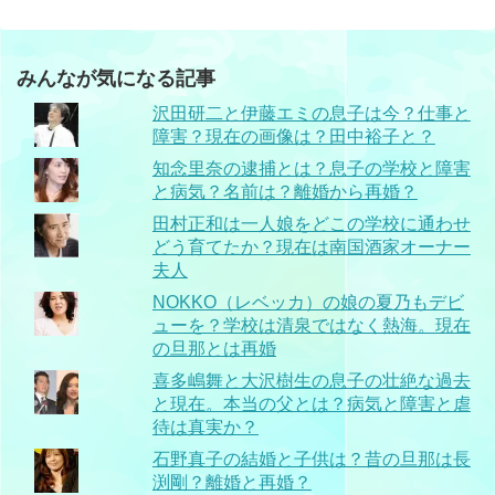
みんなが気になる記事
沢田研二と伊藤エミの息子は今？仕事と
障害？現在の画像は？田中裕子と？
知念里奈の逮捕とは？息子の学校と障害
と病気？名前は？離婚から再婚？
田村正和は一人娘をどこの学校に通わせ
どう育てたか？現在は南国酒家オーナー
夫人
NOKKO（レベッカ）の娘の夏乃もデビ
ューを？学校は清泉ではなく熱海。現在
の旦那とは再婚
喜多嶋舞と大沢樹生の息子の壮絶な過去
と現在。本当の父とは？病気と障害と虐
待は真実か？
石野真子の結婚と子供は？昔の旦那は長
渕剛？離婚と再婚？