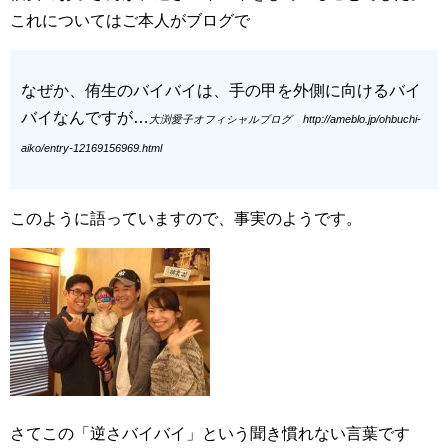
これについてはご本人がブログで
なぜか、侑生のバイバイは、手の甲を外側に向けるバイ
バイなんですが…
大渕愛子オフィシャルブログ http://ameblo.jp/ohbuchi-
aiko/entry-12169156969.html
このように語っていますので、事実のようです。
さてこの
逆さバイバイ
という聞き慣れない言葉です