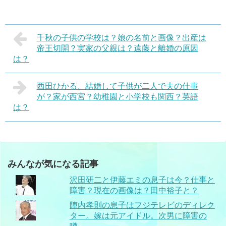
千秋の子供の学校は？娘の名前と画像？出産は
帝王切開？実家の父親は？遠藤と離婚の原因
は？
西田ひかる、結婚して子供が二人で夫の仕事
が？家が西宮？幼稚園と小学校も関西？英語
は？
みんなが気になる記事
沢田研二と伊藤エミの息子は今？仕事と
障害？現在の画像は？田中裕子と？
陣内孝則の息子はフジテレビのディレク
ター。嫁は元アイドル。次男に障害の