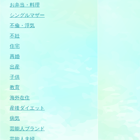
お弁当・料理
シングルマザー
不倫・浮気
不妊
住宅
再婚
出産
子供
教育
海外在住
産後ダイエット
病気
芸能人ブランド
芸能人夫婦