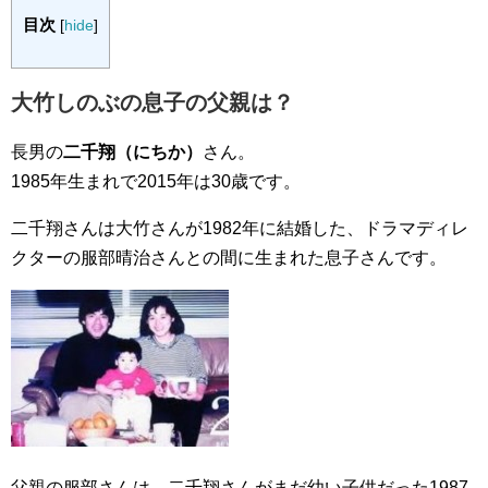
目次
[
hide
]
大竹しのぶの息子の父親は？
長男の
二千翔（にちか）
さん。
1985年生まれで2015年は30歳です。
二千翔さんは大竹さんが1982年に結婚した、ドラマディレ
クターの服部晴治さんとの間に生まれた息子さんです。
父親の服部さんは、二千翔さんがまだ幼い子供だった1987