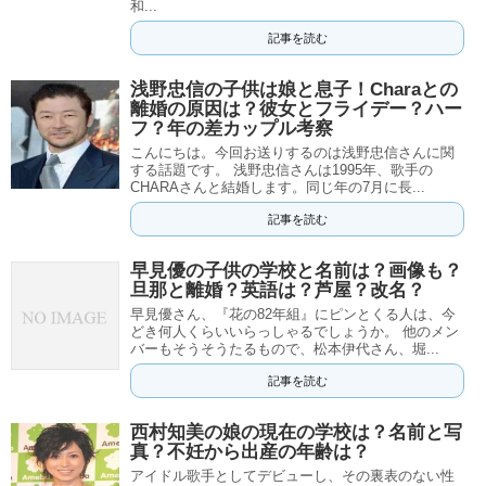
和...
記事を読む
浅野忠信の子供は娘と息子！Charaとの
離婚の原因は？彼女とフライデー？ハー
フ？年の差カップル考察
こんにちは。今回お送りするのは浅野忠信さんに関
する話題です。 浅野忠信さんは1995年、歌手の
CHARAさんと結婚します。同じ年の7月に長...
記事を読む
早見優の子供の学校と名前は？画像も？
旦那と離婚？英語は？芦屋？改名？
早見優さん、『花の82年組』にピンとくる人は、今
どき何人くらいいらっしゃるでしょうか。 他のメン
バーもそうそうたるもので、松本伊代さん、堀...
記事を読む
西村知美の娘の現在の学校は？名前と写
真？不妊から出産の年齢は？
アイドル歌手としてデビューし、その裏表のない性