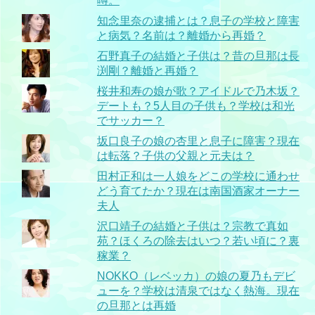
噂。
知念里奈の逮捕とは？息子の学校と障害
と病気？名前は？離婚から再婚？
石野真子の結婚と子供は？昔の旦那は長
渕剛？離婚と再婚？
桜井和寿の娘が歌？アイドルで乃木坂？
デートも？5人目の子供も？学校は和光
でサッカー？
坂口良子の娘の杏里と息子に障害？現在
は転落？子供の父親と元夫は？
田村正和は一人娘をどこの学校に通わせ
どう育てたか？現在は南国酒家オーナー
夫人
沢口靖子の結婚と子供は？宗教で真如
苑？ほくろの除去はいつ？若い頃に？裏
稼業？
NOKKO（レベッカ）の娘の夏乃もデビ
ューを？学校は清泉ではなく熱海。現在
の旦那とは再婚