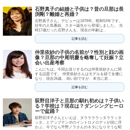
石野真子の結婚と子供は？昔の旦那は長
渕剛？離婚と再婚？
石野真子さん。デビューは1978年。昭和53年です。
往年の人気番組、スター誕生から登場しました。 当
時17歳だった石野さんも、現在の年齢は...
記事を読む
仲里依紗の子供の名前が？性別と顔の画
像？旦那の中尾明慶を略奪して妊娠？立
会い出産考察
こんにちは。今回お送りするのは仲里依紗さんに関
する話題です。 仲里依紗さんはモデルを経て女優に
なり、現在26歳。 幼い顔ですが、本当に若...
記事を読む
荻野目洋子と旦那の馴れ初めは？子供い
る？学校は？現在は？ダンシングヒーロ
ーで盆踊？
荻野目洋子さんといえば、タララララッタララッタ
ッタ。とアップテンポのイントロメロディが頭に浮
かぶ、今でなら平野ノラさんのネタになりそうな昭