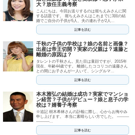
大？放任主義考察
こんにちは。今回お送りするのは堀ちえみさんに関
する話題です。 堀ちえみさんはこれまでに3回の結
婚でご自分の子供が5人、夫の連れ子が2人...
記事を読む
千秋の子供の学校は？娘の名前と画像？
出産は帝王切開？実家の父親は？遠藤と
離婚の原因は？
タレントの千秋さん。見た目は童顔ですが、2015年
現在、年齢44歳です。 離婚したココリコの遠藤さん
との間にお子さんが一人いて、シングルマ...
記事を読む
本木雅弘の結婚は成功？実家でマンショ
ン経営？子供がデビュー？娘と息子の学
校は？婿養子考察
※追記 樹木希林さんの訃報に際し、心からお悔やみ
申し上げます。 本当に素晴らしい方でした。 ----------
-----------...
記事を読む