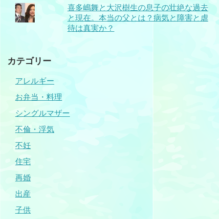
喜多嶋舞と大沢樹生の息子の壮絶な過去
と現在。本当の父とは？病気と障害と虐
待は真実か？
カテゴリー
アレルギー
お弁当・料理
シングルマザー
不倫・浮気
不妊
住宅
再婚
出産
子供