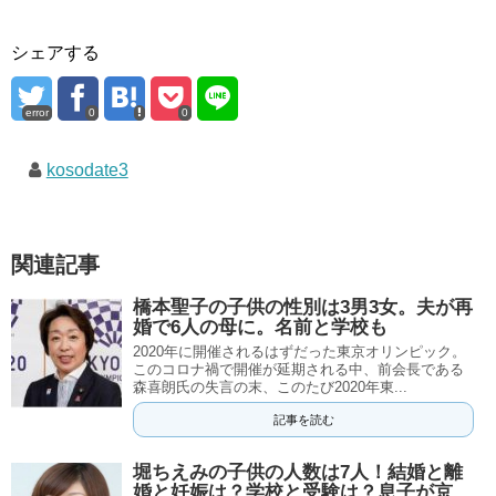
シェアする
error
0
0
kosodate3
関連記事
橋本聖子の子供の性別は3男3女。夫が再
婚で6人の母に。名前と学校も
2020年に開催されるはずだった東京オリンピック。
このコロナ禍で開催が延期される中、前会長である
森喜朗氏の失言の末、このたび2020年東...
記事を読む
堀ちえみの子供の人数は7人！結婚と離
婚と妊娠は？学校と受験は？息子が京