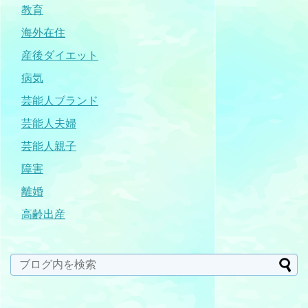
教育
海外在住
産後ダイエット
病気
芸能人ブランド
芸能人夫婦
芸能人親子
障害
離婚
高齢出産